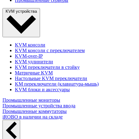
Промышленные серверы
KVM устройства
KVM консоли
KVM консоли с переключателем
KVM-over-IP
KVM удлинители
KVM переключатели в стойку
Матричные KVM
Настольные KVM переключатели
KM переключатели (клавиатура-мышь)
KVM блоки и аксессуары
Промышленные мониторы
Промышленные устройства ввода
Промышленные коммутаторы
iROBO в наличии на складе