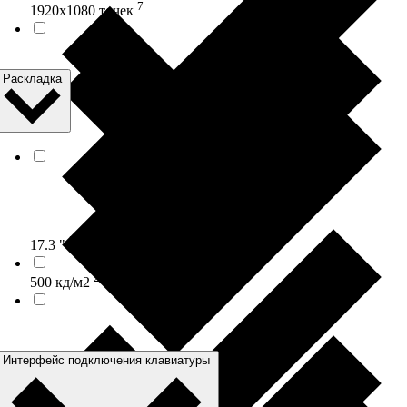
7
1920x1080 точек
Раскладка
3
17.3 "
2
500 кд/м2
Интерфейс подключения клавиатуры
8
1xDB15 KVM port