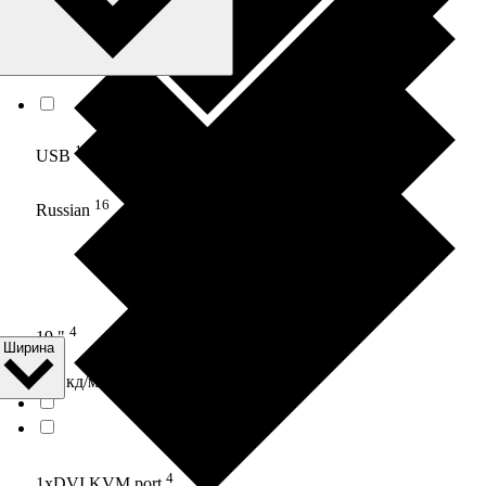
8
1280x1024 точек
16
USB
16
Russian
4
19 "
Ширина
1
350 кд/м2
4
1xDVI KVM port