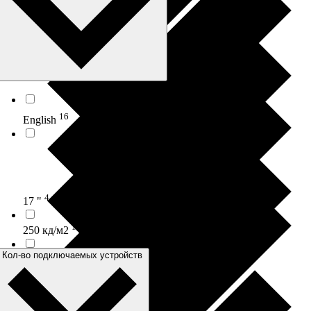
1
1366x768 точек
16
English
4
17 "
10
250 кд/м2
Кол-во подключаемых устройств
4
1xHDMI KVM port