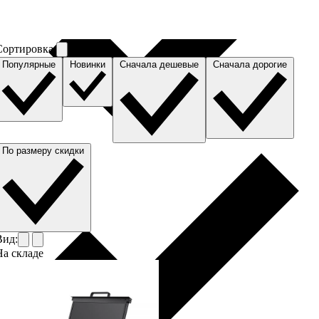
Сортировка
Популярные
Новинки
Сначала дешевые
Сначала дорогие
2
605
По размеру скидки
1
360
Вид:
На складе