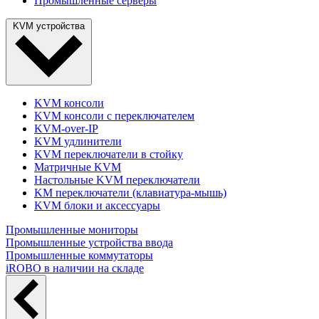
Промышленные серверы
KVM устройства
KVM консоли
KVM консоли с переключателем
KVM-over-IP
KVM удлинители
KVM переключатели в стойку
Матричные KVM
Настольные KVM переключатели
KM переключатели (клавиатура-мышь)
KVM блоки и аксессуары
Промышленные мониторы
Промышленные устройства ввода
Промышленные коммутаторы
iROBO в наличии на складе