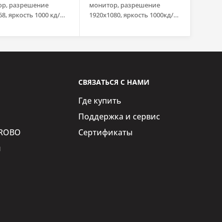
ор, разрешение
монитор, разрешение
8, яркость 1000 кд/
1920x1080, яркость 1000кд/
зистивный сенсорный
м2, емкостный сенсорный
(USB), передняя
экран, передняя панель IP65,
IP65, VGA, DVI, HDMI,
VGA, DVI, HDMI, Display Port,
 Port, аудио,
USB, COM, питание 12-36В DC
ки, адаптер питания
СВЯЗАТЬСЯ С НАМИ
Где купить
Поддержка и сервис
iROBO
Сертификаты
ы