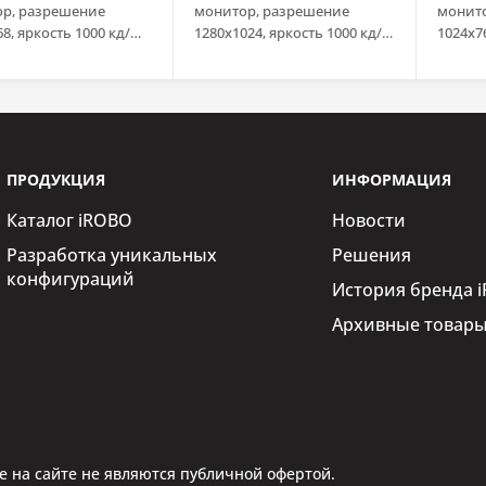
р, разрешение
монитор, разрешение
монит
8, яркость 1000 кд/
1280x1024, яркость 1000 кд/
1024x76
зистивный сенсорный
м2, емкостный сенсорный
м2, ре
USB), передняя
экран (USB), передняя
экран 
IP65, VGA, DVI, HDMI,
панель IP65, VGA, DVI, HDMI,
панель 
 Port, аудио,
Display Port, аудио,
Display
ки, адаптер питания
динамики, адаптер питания
динами
AC DC
AC DC
ПРОДУКЦИЯ
ИНФОРМАЦИЯ
Каталог iROBO
Новости
Разработка уникальных
Решения
конфигураций
История бренда 
Архивные товар
 на сайте не являются публичной офертой.