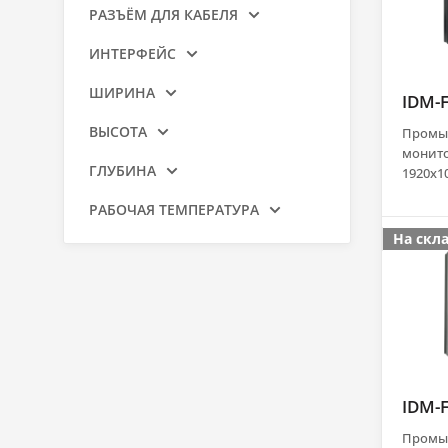
РАЗЪЁМ ДЛЯ КАБЕЛЯ
ИНТЕРФЕЙС
ШИРИНА
IDM-
ВЫСОТА
Промыш
монито
ГЛУБИНА
1920x10
м2, ем
РАБОЧАЯ ТЕМПЕРАТУРА
экран (
панель 
На скл
Display
динами
AC DC
IDM-
Промы