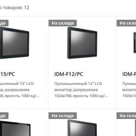
о товаров: 12
аде
На складе
На скл
F15/PC
IDM-F12/PC
IDM-
шленный 15" LCD
Промышленный 12" LCD
Промы
р, разрешение
монитор, разрешение
монит
8, яркость 1000 кд/
1024x768, яркость 1000 кд/
1920x10
костный сенсорный
м2, емкостный сенсорный
м2, ем
USB), передняя
экран (USB), передняя
экран 
IP65, VGA, DVI, HDMI,
панель IP65, VGA, DVI, HDMI,
панель 
аде
На складе
На скл
 Port, аудио,
Display Port, аудио,
Display
ки, адаптер питания
динамики, адаптер питания
динами
AC DC
AC DC