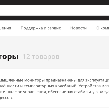
шения
Поддержка и сервис
Новости
О ком
торы
12 товаров
мышленные мониторы предназначены для эксплуатаци
лённости и температурных колебаний. Устройства испо
к и шкафов управления, обеспечивая стабильную виз
ессов.