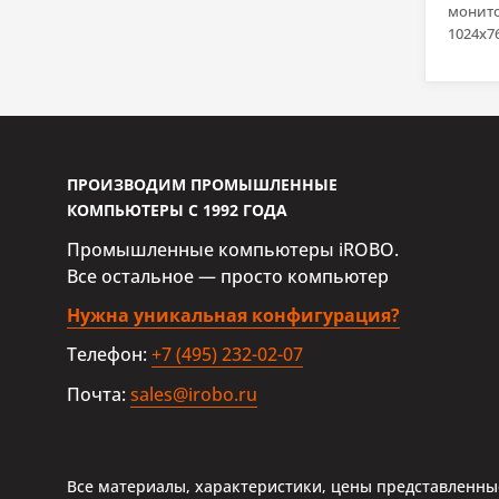
монито
1024x76
м2, ре
экран (
панель 
Display
динами
AC DC
ПРОИЗВОДИМ ПРОМЫШЛЕННЫЕ
КОМПЬЮТЕРЫ С 1992 ГОДА
Промышленные компьютеры iROBO.
Все остальное — просто компьютер
Нужна уникальная конфигурация?
Телефон:
+7 (495) 232-02-07
Почта:
sales@irobo.ru
Все материалы, характеристики, цены представленные