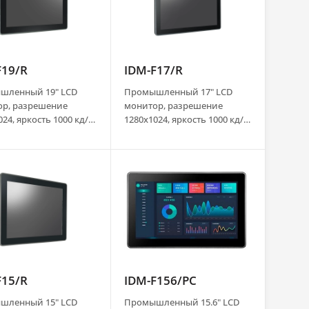
F19/R
IDM-F17/R
шленный 19" LCD
Промышленный 17" LCD
ор, разрешение
монитор, разрешение
24, яркость 1000 кд/
1280x1024, яркость 1000 кд/
зистивный сенсорный
м2, резистивный сенсорный
(USB), передняя
экран (USB), передняя
IP65, VGA, DVI, HDMI,
панель IP65, VGA, DVI, HDMI,
 Port, аудио,
Display Port, аудио,
ки, адаптер питания
динамики, адаптер питания
AC DC
F15/R
IDM-F156/PC
шленный 15" LCD
Промышленный 15.6" LCD