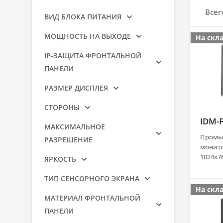
Всег
ВИД БЛОКА ПИТАНИЯ
МОЩНОСТЬ НА ВЫХОДЕ
На скл
IP-ЗАЩИТА ФРОНТАЛЬНОЙ
ПАНЕЛИ
РАЗМЕР ДИСПЛЕЯ
СТОРОНЫ
IDM-
МАКСИМАЛЬНОЕ
Промы
РАЗРЕШЕНИЕ
монито
1024x76
ЯРКОСТЬ
м2, ем
экран (
ТИП СЕНСОРНОГО ЭКРАНА
панель 
На скл
Display
МАТЕРИАЛ ФРОНТАЛЬНОЙ
динами
ПАНЕЛИ
AC DC