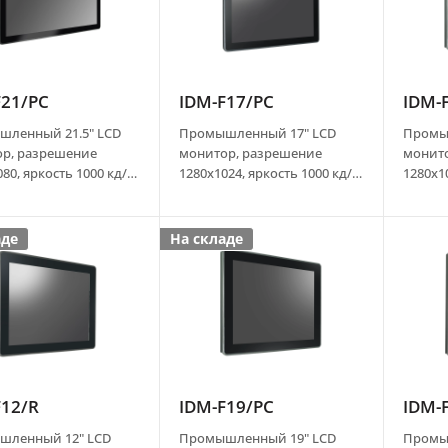
F21/PC
IDM-F17/PC
IDM-
ленный 21.5" LCD
Промышленный 17" LCD
Промы
р, разрешение
монитор, разрешение
монит
80, яркость 1000 кд/
1280x1024, яркость 1000 кд/
1280x10
костный сенсорный
м2, емкостный сенсорный
м2, ре
USB), передняя
экран (USB), передняя
экран 
IP65, VGA, DVI, HDMI,
панель IP65, VGA, DVI, HDMI,
панель 
аде
На складе
 Port, аудио,
Display Port, аудио,
Display
ки, адаптер питания
динамики, адаптер питания
динами
AC DC
AC DC
F12/R
IDM-F19/PC
IDM-
шленный 12" LCD
Промышленный 19" LCD
Промы