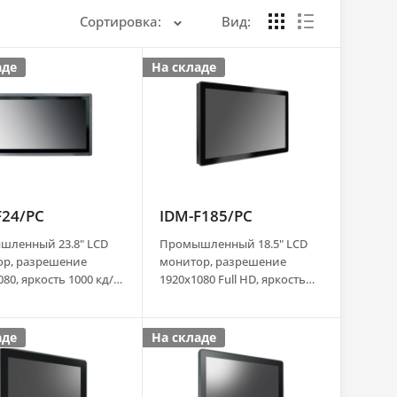
Сортировка:
Вид:
аде
На складе
F24/PC
IDM-F185/PC
шленный 23.8" LCD
Промышленный 18.5" LCD
ор, разрешение
монитор, разрешение
80, яркость 1000 кд/
1920x1080 Full HD, яркость
костный сенсорный
1000 кд/м2, емкостный
(USB), передняя
сенсорный экран (USB),
IP65, VGA, DVI, HDMI,
передняя панель IP65, VGA,
аде
На складе
 Port, аудио,
DVI, HDMI, Display Port,
ки, адаптер питания
аудио, динамики, адаптер
питания AC DC