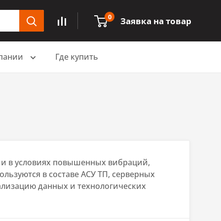
0
Заявка на товар
пании
Где купить
и в условиях повышенных вибраций,
льзуются в составе АСУ ТП, серверных
уализацию данных и технологических