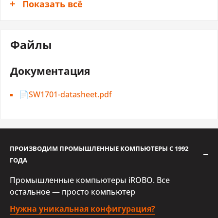
Показать всё
Экран
Тип экрана
LCD TFT
Файлы
Размер дисплея
17.3 "
Документация
Максимальное
1920x1080 точек
разрешение
📄
SW1701-datasheet.pdf
Яркость
400 кд/м2
Контрастность
600~1
ПРОИЗВОДИМ ПРОМЫШЛЕННЫЕ КОМПЬЮТЕРЫ С 1992
ГОДА
Клавиатуры и указывающие
устройства
Промышленные компьютеры iROBO. Все
остальное — просто компьютер
Тип клавиатуры
Промышленная
Нужна уникальная конфигурация?