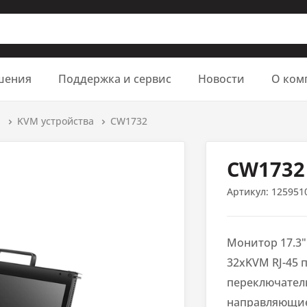
шения
Поддержка и сервис
Новости
О ком
м
KVM устройства
CW1732
CW1732
Артикул:
125951
Монитор 17.3"
32xKVM RJ-45 
переключатель 
направляющие,