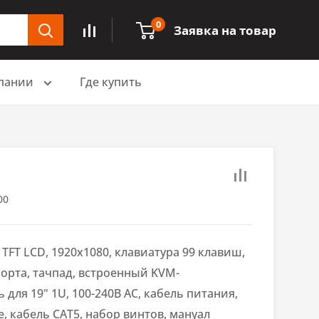
0
Заявка на товар
пании
Где купить
00
 TFT LCD, 1920x1080, клавиатура 99 клавиш,
порта, тачпад, встроенный KVM-
для 19" 1U, 100-240В AC, кабель питания,
 кабель CAT5, набор винтов, мануал