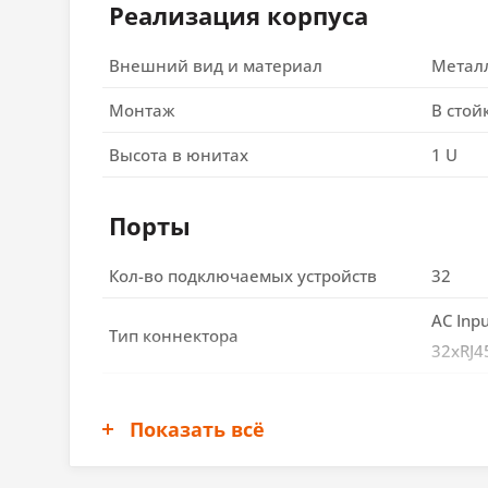
Реализация корпуса
Внешний вид и материал
Метал
Монтаж
В стой
Высота в юнитах
1 U
Порты
Кол-во подключаемых устройств
32
AC Inpu
Тип коннектора
32xRJ4
Экран
Показать всё
Тип экрана
LCD TF