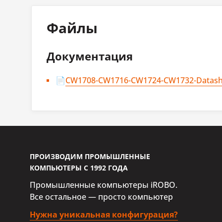
Размер дисплея
17.3 "
Файлы
Максимальное разрешение
1920x1
Стороны
16:9
Документация
Яркость
300 кд
📄
CW1708-CW1716-CW1724-CW1732-Datash
Контрастность
800~1
Клавиатуры и указывающие 
Тип клавиатуры
Промы
ПРОИЗВОДИМ ПРОМЫШЛЕННЫЕ
КОМПЬЮТЕРЫ С 1992 ГОДА
Количество клавиш
99
Промышленные компьютеры iROBO.
Раскладка
English
Все остальное — просто компьютер
Интерфейс подключения
Нужна уникальная конфигурация?
USB