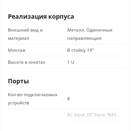
Реализация корпуса
Внешний вид и
Металл, Одиночные
материал
направляющие
Монтаж
В стойку 19"
Высота в юнитах
1 U
Порты
Кол-во подключаемых
8
устройств
AC Input, DC Input, RJ45,
2xUSB, RJ45 (COM), DB15
Тип коннектора
Daisy Chain, 8xRJ45 KVM