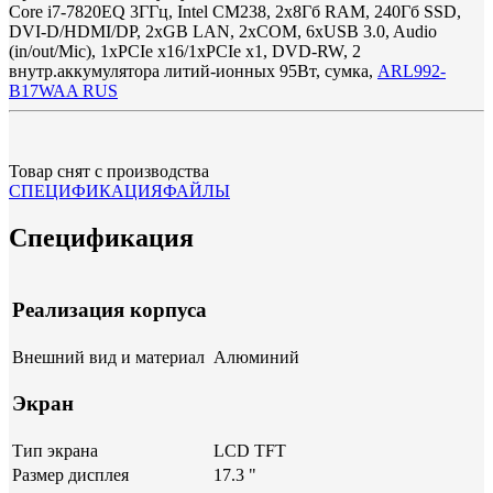
Core i7-7820EQ 3ГГц, Intel CM238, 2x8Гб RAM, 240Гб SSD,
DVI-D/HDMI/DP, 2xGB LAN, 2xCOM, 6xUSB 3.0, Audio
(in/out/Mic), 1xPCIe x16/1xPCIe x1, DVD-RW, 2
внутр.аккумулятора литий-ионных 95Вт, сумка,
ARL992-
B17WAA RUS
Товар снят с производства
СПЕЦИФИКАЦИЯ
ФАЙЛЫ
Спецификация
Реализация корпуса
Внешний вид и материал
Алюминий
Экран
Тип экрана
LCD TFT
Размер дисплея
17.3 "