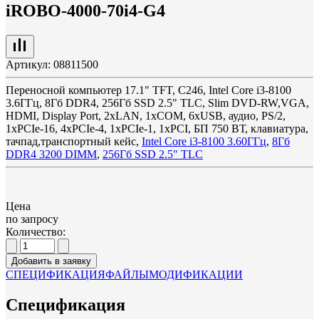
iROBO-4000-70i4-G4
Артикул:
08811500
Переносной компьютер 17.1" TFT, C246, Intel Core i3-8100
3.6ГГц, 8Гб DDR4, 256Гб SSD 2.5" TLC, Slim DVD-RW,VGA,
HDMI, Display Port, 2xLAN, 1xCOM, 6xUSB, аудио, PS/2,
1xPCIe-16, 4xPCIe-4, 1xPCIe-1, 1xPCI, БП 750 ВТ, клавиатура,
тачпад,транспортный кейс,
Intel Core i3-8100 3.60ГГц
,
8Гб
DDR4 3200 DIMM
,
256Гб SSD 2.5" TLC
Цена
по запросу
Количество:
Добавить в заявку
СПЕЦИФИКАЦИЯ
ФАЙЛЫ
МОДИФИКАЦИИ
Спецификация