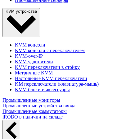
Промышленные серверы
KVM устройства
KVM консоли
KVM консоли с переключателем
KVM-over-IP
KVM удлинители
KVM переключатели в стойку
Матричные KVM
Настольные KVM переключатели
KM переключатели (клавиатура-мышь)
KVM блоки и аксессуары
Промышленные мониторы
Промышленные устройства ввода
Промышленные коммутаторы
iROBO в наличии на складе