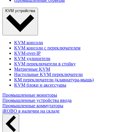
Промышленные серверы
KVM устройства
KVM консоли
KVM консоли с переключателем
KVM-over-IP
KVM удлинители
KVM переключатели в стойку
Матричные KVM
Настольные KVM переключатели
KM переключатели (клавиатура-мышь)
KVM блоки и аксессуары
Промышленные мониторы
Промышленные устройства ввода
Промышленные коммутаторы
iROBO в наличии на складе