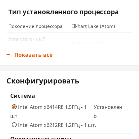
Тип установленного процессора
Поколение процессора
Elkhart Lake (Atom)
Установленный
Atom x6414RE
процессор
Показать всё
Сокет
FCBGA1493
Тактовая частота
1.5 ГГц
Сконфигурировать
Чипсет
Система
Intel Atom x6414RE 1.5ГГц - 1
Установлен
Чипсет
Intel Atom SoC
шт.
о
Intel Atom x6212RE 1.2ГГц - 1 шт.
ОЗУ
Оперативная память