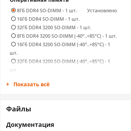
Тип ОЗУ
DDR4
8Гб DDR4 SO-DIMM - 1 шт.
Установлено
Разъемы для ОЗУ
1xSODIMM
16Гб DDR4 SO-DIMM - 1 шт.
Функция ECC
Нет
32Гб DDR4 3200 SO-DIMM - 1 шт.
8Гб DDR4 3200 SO-DIMM (-40°..+85°C) - 1 шт.
Предустановленная
8 ГБ
16Гб DDR4 3200 SO-DIMM (-40°..+85°C) - 1
память
шт.
Максимальный объем
32Гб DDR4 3200 SO-DIMM (-40°..+85°C) - 1
32 ГБ
ОЗУ
шт.
Вариант установки
С возможностью замены
SSD/HDD
Показать всё
1Тб HDD 2.5" SATA - 1 шт.
Видеоадаптер
2Тб HDD 2.5" SATA - 1 шт.
Файлы
256Гб SSD 2.5" TLC - 1 шт.
Установлено
Видеоконтроллер
Встроен в процессор
512Гб SSD 2.5" TLC - 1 шт.
Интерфейсы
HDMI
Документация
1Тб SSD 2.5" TLC - 1 шт.