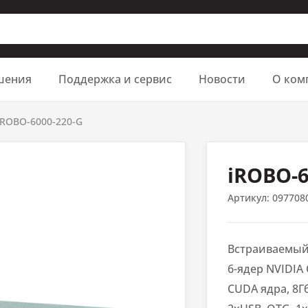
шения
Поддержка и сервис
Новости
О ком
iROBO-6000-220-G
iROBO-6
Артикул:
097708
Встраиваемый 
6-ядер NVIDIA 
CUDA ядра, 8Г