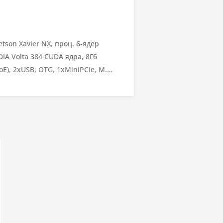
son Xavier NX, проц. 6-ядер
IA Volta 384 CUDA ядра, 8Гб
E), 2xUSB, OTG, 1xMiniPCIe, M.2
.04