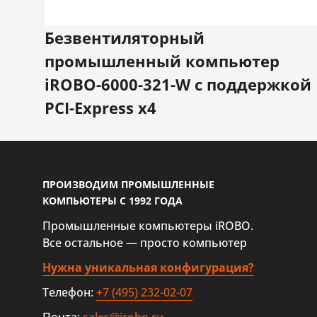
Беспроводные интерфейсы
Безвентиляторный
промышленный компьютер
Интерфейсы сотовой связи
4G (оп
iROBO-6000-321-W с поддержкой
PCI-Express x4
Способы оповещения и наст
Индика
Индикация
Индик
ПРОИЗВОДИМ ПРОМЫШЛЕННЫЕ
КОМПЬЮТЕРЫ С 1992 ГОДА
Дополнительные функции
Промышленные компьютеры iROBO.
Сторожевой таймер
Прогр
Все остальное — просто компьютер
Нужна уникальная конфигурация?
Порты
Телефон:
+7 (495) 232-02-07