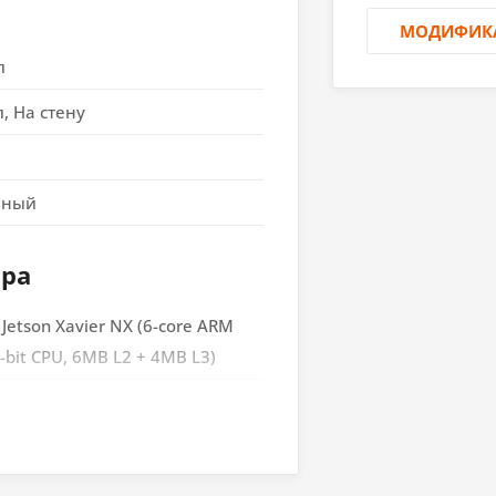
МОДИФИК
л
л, На стену
вный
ора
 Jetson Xavier NX (6-core ARM
4-bit CPU, 6MB L2 + 4MB L3)