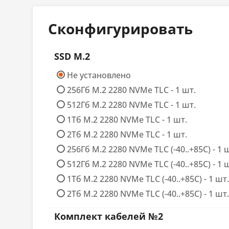
Разъемы для ОЗУ
Запая
Сконфигурировать
Предустановленная память
8 ГБ
Максимальный объем ОЗУ
SSD M.2
8 ГБ
Не установлено
Вариант установки
Без в
256Гб M.2 2280 NVMe TLC - 1 шт.
512Гб M.2 2280 NVMe TLC - 1 шт.
Видеоадаптер
1Тб M.2 2280 NVMe TLC - 1 шт.
NVIDIA
2Тб M.2 2280 NVMe TLC - 1 шт.
Видеоконтроллер
Cores
256Гб M.2 2280 NVMe TLC (-40..+85С) - 1 
512Гб M.2 2280 NVMe TLC (-40..+85С) - 1 
Интерфейсы
HDMI
1Tб M.2 2280 NVMe TLC (-40..+85С) - 1 шт.
2Tб M.2 2280 NVMe TLC (-40..+85С) - 1 шт.
Сетевые порты
Комплект кабелей №2
Тип контроллера
Intel i2