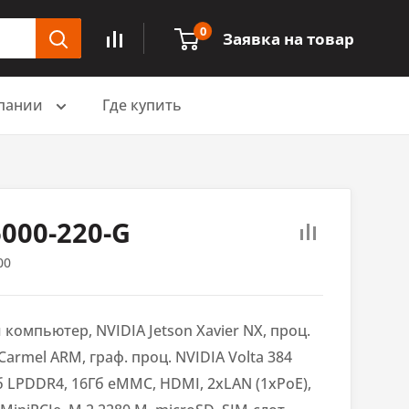
0
Заявка на товар
пании
Где купить
000-220-G
00
компьютер, NVIDIA Jetson Xavier NX, проц.
Carmel ARM, граф. проц. NVIDIA Volta 384
б LPDDR4, 16Гб eMMC, HDMI, 2xLAN (1хPoE),