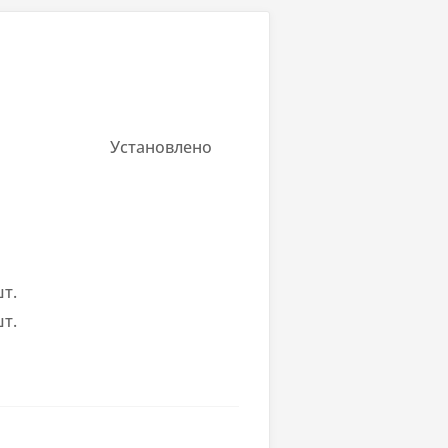
на
Установлено
озможности замены
 Volta GPU, 384-Core, 48 Tensor
шт.
шт.
10-IT