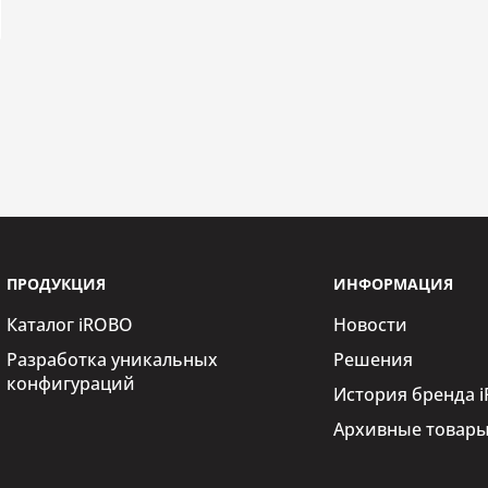
ция)
ройки
тор жесткого диска,
атор питания
ПРОДУКЦИЯ
ИНФОРМАЦИЯ
Каталог iROBO
Новости
Разработка уникальных
Решения
аммный
конфигураций
История бренда 
Архивные товар