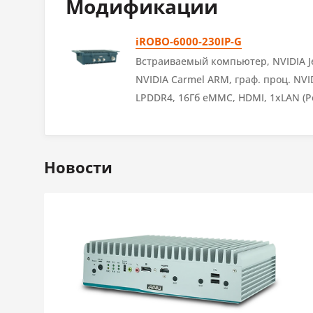
Модификации
Слоты MicroSD
1
iROBO-6000-230IP-G
Встраиваемый компьютер, NVIDIA Jet
Установленный накопитель
NVIDIA Carmel ARM, граф. проц. NVID
LPDDR4, 16Гб eMMC, HDMI, 1xLAN (Po
Тип накопителя
SSD
2242 M, SIM-слот, 12..24В, Ubuntu 18
Форм-фактор накопителя
eMMC
Объем накопителя №1
16 ГБ
Новости
Слоты расширения
Всего слотов расширения
1
Слотов Mini-PCIe
1
Слотов для SIM-card
1