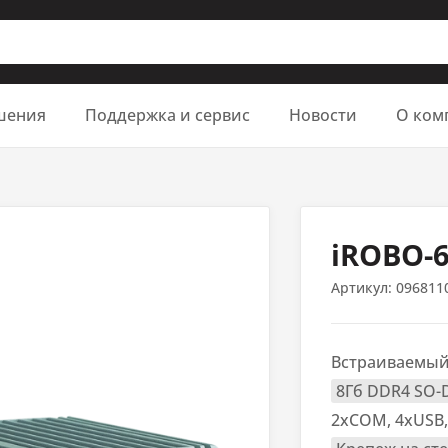
шения
Поддержка и сервис
Новости
О ком
iROBO-
Артикул:
096811
Встраиваемый к
8Гб DDR4 SO
2xCOM, 4xUSB, 