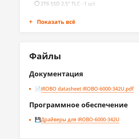
2Тб SSD 2.5" TLC - 1 шт.
256Гб SSD 2.5" TLC (-40°..+85°C) - 1 шт.
Видеоадаптер
Показать всё
512Гб SSD 2.5" TLC (-40°..+85°C) - 1 шт.
1Тб SSD 2.5" TLC (-40°..+85°C) - 1 шт.
Видеоконтроллер
Встрое
2Тб SSD 2.5" TLC (-40°..+85°C) - 1 шт.
Интерфейсы
Displa
Модуль M.2 №1
Файлы
Сетевые порты
Не установлено
Документация
Wi-Fi M.2 - 1 шт.
Intel i
Тип контроллера
Комплект для монтажа на стену
i219-V
📄
iROBO datasheet iROBO-6000-342U.pdf
Крепеж на стену - 1 шт.
Количество Ethernet-разъемов
2
Программное обеспечение
Крепеж VESA - 1 шт.
Количество 10/100/1000 Mb Ethernet
2
Крепеж на DIN-рейку - 1 шт.
💾
Драйверы для iROBO-6000-342U
Операционная система
Порты ввода-вывода