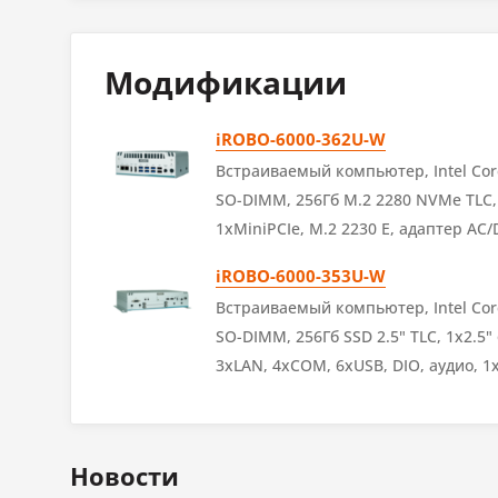
Не установлено
Всего последовательных портов
2
Windows 10 PRO x64 - 1 шт.
Модификации
Количество разъемов RS-232/422/485
2
Расширенная гарантия
Количество разъемов USB
4
Не установлено
iROBO-6000-362U-W
Количество USB v2.0
Расширение гарантии до 3-х лет - 1 шт.
2
Встраиваемый компьютер, Intel Core
SO-DIMM, 256Гб M.2 2280 NVMe TLC,
Количество USB v3.x
2
1xMiniPCIe, M.2 2230 E, адаптер AC
iROBO-6000-353U-W
Интерфейсы для накопителе
Встраиваемый компьютер, Intel Core
SATA 3
1
SO-DIMM, 256Гб SSD 2.5" TLC, 1х2.5" 
3xLAN, 4xCOM, 6xUSB, DIO, аудио, 1x
2280 M SIM-слот, адаптер AC/DC, Кр
Отсеки для накопителей
Всего отсеков для накопителей
1
Новости