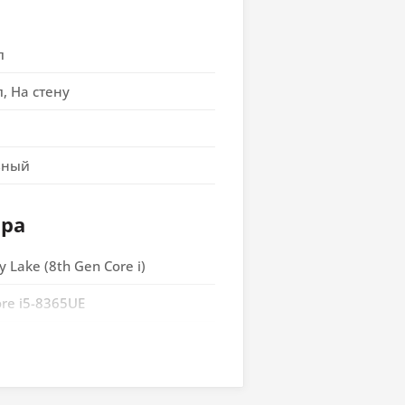
л
л, На стену
вный
ора
 Lake (8th Gen Core i)
ore i5-8365UE
 1528