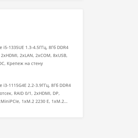
Установлено
Установлено
 i5-1335UE 1.3-4.5ГГц, 8Гб DDR4
 2xHDMI, 2xLAN, 2xCOM, 8xUSB,
/DC, Крепеж на стену
й
 i3-1115G4E 2.2-3.9ГГц, 8Гб DDR4
отсек, RAID 0/1, 2xHDMI, DP,
MiniPCIe, 1xM.2 2230 E, 1xM.2
епеж на стену