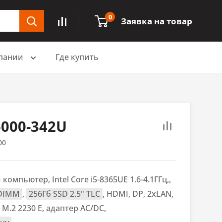
0
Заявка на товар
пании
Где купить
6000-342U
00
омпьютер, Intel Core i5-8365UE 1.6-4.1ГГц,,
-DIMM
,
256Гб SSD 2.5" TLC
, HDMI, DP, 2xLAN,
M.2 2230 E, адаптер AC/DC,