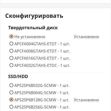
Чипсет
Intel ICH10R
Сконфигурировать
ОЗУ
Твердотельный диск
Тип ОЗУ
DDR3
Не установлено
Установлено
APCFA004GTAHS-ETDT - 1 шт.
Разъемы для ОЗУ
1xSODIMM
APCFA008GTAHS-ETDT - 1 шт.
Предустановленная
2 ГБ
APCFA016GTAHS-ETDT - 1 шт.
память
APCFA032GTAHS-ETDC - 1 шт.
Максимальный объем
4 ГБ
SSD/HDD
ОЗУ
APS25P6B032G-5CMW - 1 шт.
APS25P6B064G-5CMW - 1 шт.
Видеоадаптер
APS25P6B128G-5CMW - 1 шт.
Установлено
Видеоконтроллер
Встроен в процессор
APS25P6B256G-5CMW - 1 шт.