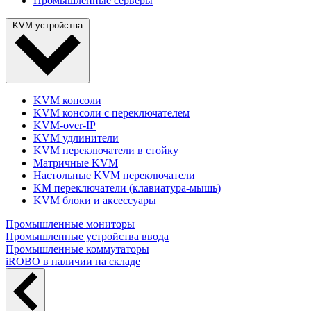
Промышленные серверы
KVM устройства
KVM консоли
KVM консоли с переключателем
KVM-over-IP
KVM удлинители
KVM переключатели в стойку
Матричные KVM
Настольные KVM переключатели
KM переключатели (клавиатура-мышь)
KVM блоки и аксессуары
Промышленные мониторы
Промышленные устройства ввода
Промышленные коммутаторы
iROBO в наличии на складе