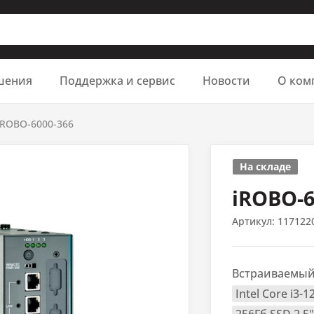
шения
Поддержка и сервис
Новости
О ком
iROBO-6000-366
На складе
iROBO-6
Артикул:
117122
Встраиваемый
Intel Core i3-1