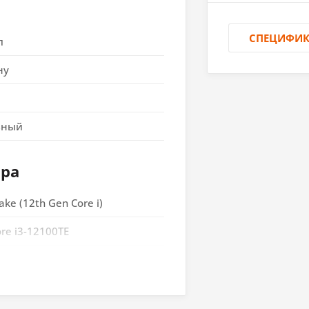
СПЕЦИФИ
л
ну
вный
ора
ake (12th Gen Core i)
ore i3-12100TE
00
, Core i5, Core i7