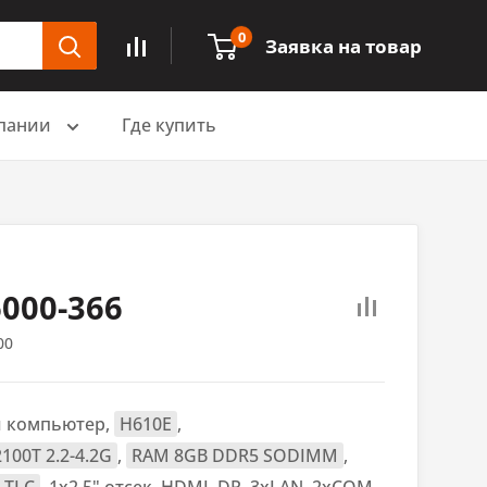
0
Заявка на товар
пании
Где купить
000-366
00
 компьютер,
H610E
,
2100T 2.2-4.2G
,
RAM 8GB DDR5 SODIMM
,