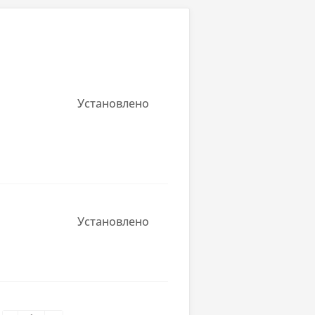
H610E
Установлено
IMM
Установлено
можностью замены