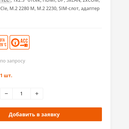
 TLC
, 1х2.5" отсек, HDMI, DP, 3xLAN, 2xCOM,
CIe, M.2 2280 M, M.2 2230, SIM-слот, адаптер
по запросу
1 шт.
Добавить в заявку