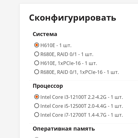
Тактовая частота
4 ГГц
Сконфигурировать
Чипсет
Система
Чипсет
Intel 
H610E - 1 шт.
R680E, RAID 0/1 - 1 шт.
ОЗУ
H610E, 1xPCIe-16 - 1 шт.
Тип ОЗУ
DDR5
R680E, RAID 0/1, 1xPCIe-16 - 1 шт.
Разъемы для ОЗУ
2xSOD
Процессор
Предустановленная память
Intel Core i3-12100T 2.2-4.2G - 1 шт.
8 ГБ
Intel Core i5-12500T 2.0-4.4G - 1 шт.
Максимальный объем ОЗУ
64 ГБ
Intel Core i7-12700T 1.4-4.7G - 1 шт.
Вариант установки
С воз
Оперативная память