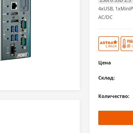
256Гб SSD 2.5"
4xUSB, 1xMiniP
AC/DC
Цена
Склад:
Количество: