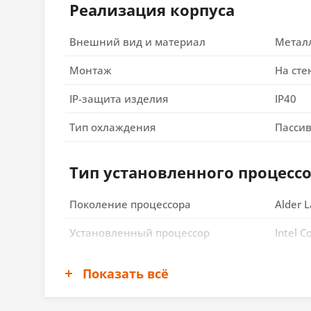
Реализация корпуса
Внешний вид и материал
Метал
Монтаж
На сте
IP-защита изделия
IP40
Тип охлаждения
Пасси
Тип установленного процесс
Поколение процессора
Alder L
Установленный процессор
Intel C
Сокет
LGA17
Показать всё
Поддерживаемые процессоры
Core i3