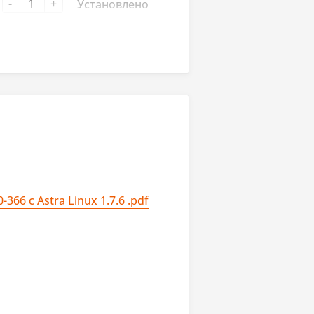
-
+
Установлено
н в процессор
yPort, HDMI
226V, Intel i219-LM
-
+
Установлено
6 с Astra Linux 1.7.6 .pdf