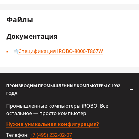
Файлы
Сенсорный экран
Тип сенсорного экрана
Емкостный
Документация
📄
Спецификация IROBO-8000-T867W
Тип установленного процессора
Установленный
Intel Atom x5-Z8350
процессор
ПРОИЗВОДИМ ПРОМЫШЛЕННЫЕ КОМПЬЮТЕРЫ С 1992
Тактовая частота
1.92 ГГц
ГОДА
Промышленные компьютеры iROBO. Все
ОЗУ
остальное — просто компьютер
Предустановленная
Нужна уникальная конфигурация?
4 ГБ
память
Телефон:
+7 (495) 232-02-07